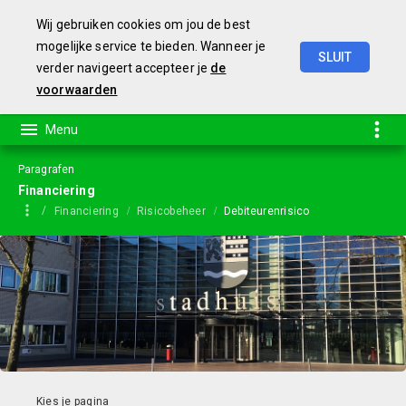
Wij gebruiken cookies om jou de best
mogelijke service te bieden. Wanneer je
SLUIT
verder navigeert accepteer je
de
Begroting
2024
voorwaarden
Paragrafen
Financiering
Financiering
Risicobeheer
Debiteurenrisico