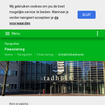
Wij gebruiken cookies om jou de best
mogelijke service te bieden. Wanneer je
SLUIT
verder navigeert accepteer je
de
Begroting
2024
voorwaarden
Paragrafen
Financiering
Home
Paragrafen
Financiering
Schatkistbankieren