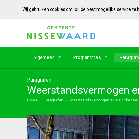
Wij gebruiken cookies om jou de best mogelijke service te
Algemeen
Programma's
Paragraf
Paragrafen
Weerstandsvermogen en
Home
Paragrafen
Weerstandsvermogen en risicobeheer