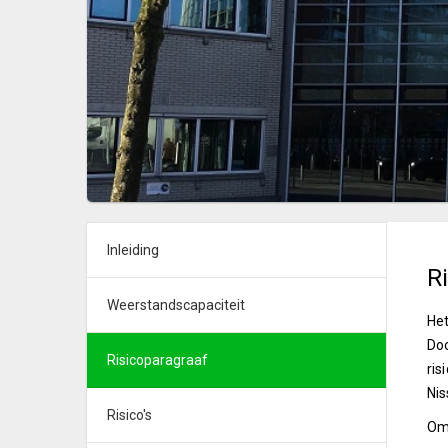
Inleiding
R
Weerstandscapaciteit
Het
Doo
Risicoparagraaf
ris
Ni
Risico's
Om 