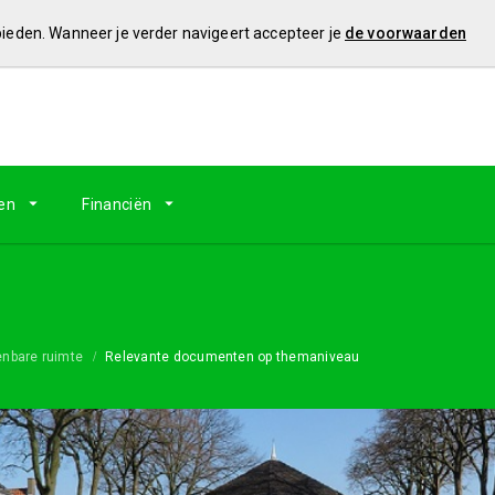
 bieden. Wanneer je verder navigeert accepteer je
de voorwaarden
en
Financiën
nbare ruimte
Relevante documenten op themaniveau