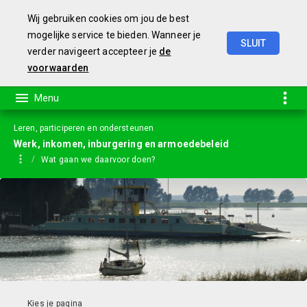
Wij gebruiken cookies om jou de best
mogelijke service te bieden. Wanneer je
SLUIT
verder navigeert accepteer je
de
Begroting
2024
voorwaarden
Leren, participeren en ondersteunen
Werk, inkomen, inburgering en armoedebeleid
Wat gaan we daarvoor doen?